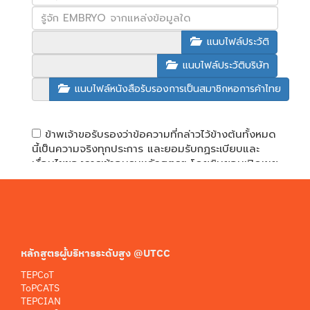
หลักสูตรผู้บริหารระดับสูง @UTCC
TEPCoT
ToPCATS
TEPCIAN